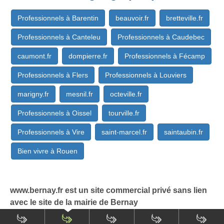
Professionnels à Barentin
beauvoir.fr
bretteville.fr
Professionnels à Canteleu
Professionnels à Caudebec
caumont.fr
dompierre.fr
Professionnels à Fécamp
Professionnels à Flers
Professionnels à Louviers
marigny.fr
mesnil.fr
octeville.fr
Professionnels à Oissel
tourville.fr
Professionnels à Vire
saint-marcel.fr
saintaubin.fr
Bien vivre à Rouen
www.bernay.fr est un site commercial privé sans lien
avec le site de la mairie de Bernay