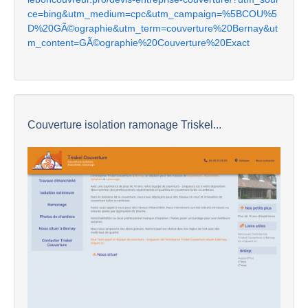
ce=bing&utm_medium=cpc&utm_campaign=%5BCOU%5
D%20GÃ©ographie&utm_term=couverture%20Bernay&ut
m_content=GÃ©ographie%20Couverture%20Exact
Couverture isolation ramonage Triskel...