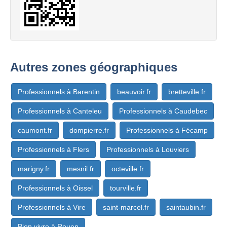
Autres zones géographiques
Professionnels à Barentin
beauvoir.fr
bretteville.fr
Professionnels à Canteleu
Professionnels à Caudebec
caumont.fr
dompierre.fr
Professionnels à Fécamp
Professionnels à Flers
Professionnels à Louviers
marigny.fr
mesnil.fr
octeville.fr
Professionnels à Oissel
tourville.fr
Professionnels à Vire
saint-marcel.fr
saintaubin.fr
Bien vivre à Rouen