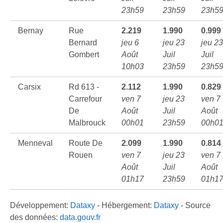
23h59
23h59
23h5
Bernay
Rue
2.219
1.990
0.999
Bernard
jeu 6
jeu 23
jeu 23
Gombert
Août
Juil
Juil
10h03
23h59
23h5
Carsix
Rd 613 -
2.112
1.990
0.829
Carrefour
ven 7
jeu 23
ven 7
De
Août
Juil
Août
Malbrouck
00h01
23h59
00h0
Menneval
Route De
2.099
1.990
0.814
Rouen
ven 7
jeu 23
ven 7
Août
Juil
Août
01h17
23h59
01h1
Développement:
Dataxy
- Hébergement:
Dataxy
- Source
des données:
data.gouv.fr