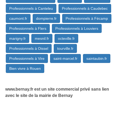
Professionnels à Canteleu
Professionnels à Caudebec
caumont.fr
dompierre.fr
Professionnels à Fécamp
Professionnels à Flers
Professionnels à Louviers
marigny.fr
mesnil.fr
octeville.fr
Professionnels à Oissel
tourville.fr
Professionnels à Vire
saint-marcel.fr
saintaubin.fr
Bien vivre à Rouen
www.bernay.fr est un site commercial privé sans lien
avec le site de la mairie de Bernay