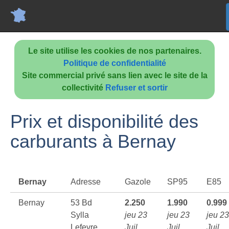
Le site utilise les cookies de nos partenaires.
Politique de confidentialité
Site commercial privé sans lien avec le site de la
collectivité
Refuser et sortir
Prix et disponibilité des
carburants à Bernay
Bernay
Adresse
Gazole
SP95
E85
Bernay
53 Bd
2.250
1.990
0.999
Sylla
jeu 23
jeu 23
jeu 23
Lefevre
Juil
Juil
Juil