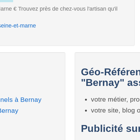
rne € Trouvez près de chez-vous l'artisan qu'il
/seine-et-marne
Géo-Référen
"Bernay" ass
votre métier, pro
nnels à Bernay
votre site, blog
Bernay
Publicité su