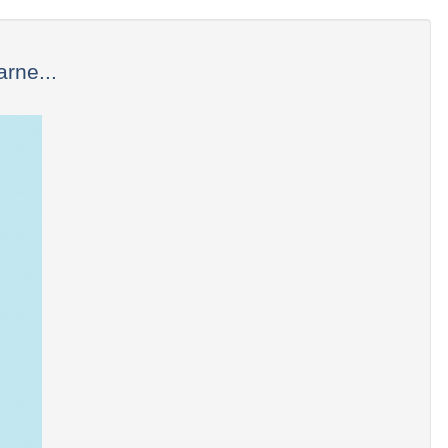
rne...