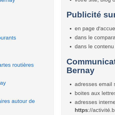
Publicité su
en page d'accue
dans le compara
burants
dans le contenu 
Communicati
rtes routières
Bernay
nay
adresses email 
boites aux lettr
aires autour de
adresses interne
https
://activité.