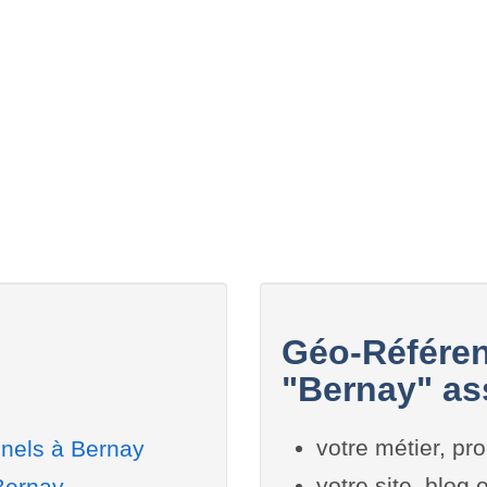
Géo-Référen
"Bernay" ass
votre métier, pro
nnels à Bernay
votre site, blog
Bernay