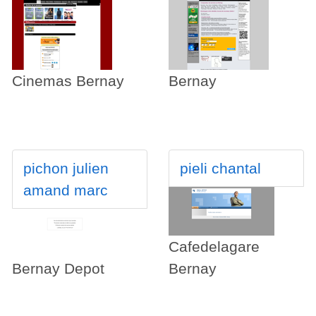
Cinemas Bernay
Bernay
pichon julien
pieli chantal
amand marc
Cafedelagare
Bernay Depot
Bernay