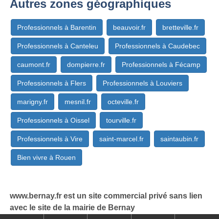
Autres zones géographiques
Professionnels à Barentin
beauvoir.fr
bretteville.fr
Professionnels à Canteleu
Professionnels à Caudebec
caumont.fr
dompierre.fr
Professionnels à Fécamp
Professionnels à Flers
Professionnels à Louviers
marigny.fr
mesnil.fr
octeville.fr
Professionnels à Oissel
tourville.fr
Professionnels à Vire
saint-marcel.fr
saintaubin.fr
Bien vivre à Rouen
www.bernay.fr est un site commercial privé sans lien
avec le site de la mairie de Bernay